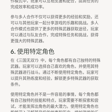
作模式中，玩家可以互相支援和配合，提高任务的
完成效率和成功率。
参与多人合作不仅可以获得更多的经验和奖励，还
可以与其他玩家一起分享游戏的乐趣和挑战。多人
合作模式也提供了更多的特殊武器获取途径，玩家
可以通过与队友合作，完成特殊任务和挑战，获得
更强大的特殊武器。
6. 使用特定角色
在《三国无双7》中，每个角色都有自己独特的特殊
武器。玩家可以选择自己喜欢的角色，并使用其特
殊武器进行战斗。通过不断使用特定角色，玩家可
以提升其熟练度和经验，解锁更多特殊武器的获取
条件。
使用特定角色并不是一件容易的事情，每个角色都
有自己独特的技能和特点，玩家需要不断探索和尝
试，才能发挥出角色的最大潜力。使用特定角色也