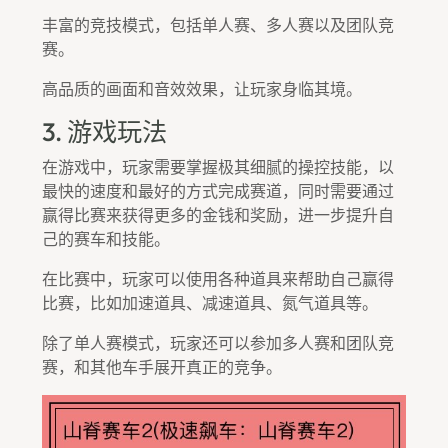
丰富的竞技模式，包括单人赛、多人赛以及团队竞
赛。
高品质的画面和音效效果，让玩家身临其境。
3. 游戏玩法
在游戏中，玩家需要掌握极其细腻的操控技能，以
最快的速度和最好的方式完成赛道，同时需要通过
赢得比赛来获得更多的金钱和奖励，进一步提升自
己的赛车和技能。
在比赛中，玩家可以使用各种道具来帮助自己赢得
比赛，比如加速道具、减速道具、氮气道具等。
除了单人赛模式，玩家还可以参加多人赛和团队竞
赛，和其他车手展开真正的竞争。