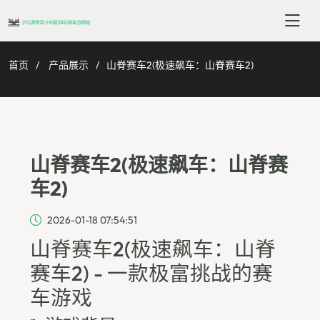
首页
产品展示
山脊赛车2(极速飙车：山脊赛车2)
山脊赛车2(极速飙车：山脊赛
车2)
2026-01-18 07:54:51
山脊赛车2(极速飙车：山脊
赛车2) - 一款极富挑战的赛
车游戏