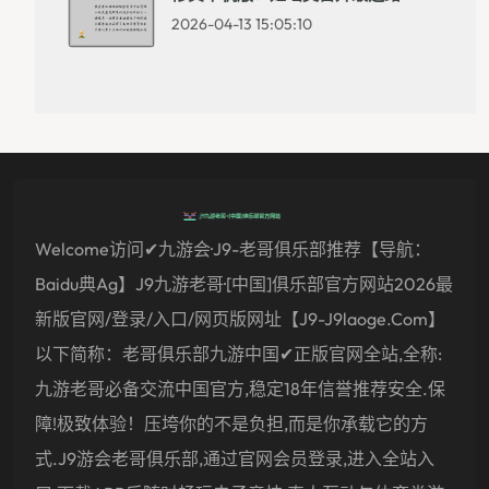
2026-04-13 15:05:10
Welcome访问✔九游会·J9-老哥俱乐部推荐【导航：
Baidu典ag】j9九游老哥·[中国]俱乐部官方网站2026最
新版官网/登录/入口/网页版网址【j9-J9laoge.com】
以下简称：老哥俱乐部九游中国✔正版官网全站,全称:
九游老哥必备交流中国官方,稳定18年信誉推荐安全.保
障!极致体验！压垮你的不是负担,而是你承载它的方
式.j9游会老哥俱乐部,通过官网会员登录,进入全站入