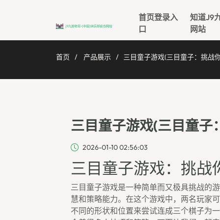
首页登录入
知道j9
口
网站
首页
产品展示
三目童子游戏(三目童子：挑战你
三目童子游戏(三目童子
2026-01-10 02:56:03
三目童子游戏：挑战
三目童子游戏是一种简单而又极具挑战的游
慧和策略能力。在这个游戏中，两名玩家可
不同的形状和位置来尝试连成三个棋子为一