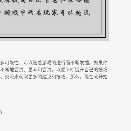
多可能性，可以随着游戏的进行而不断发掘。如果你
不断地尝试、思考和尝试，以便不断提升自己的技巧
、交流来获取更多的建议和技巧。那么，现在就开始
)