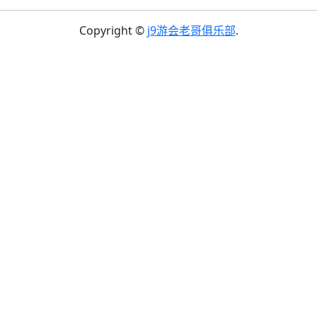
Copyright ©
j9游会老哥俱乐部
.