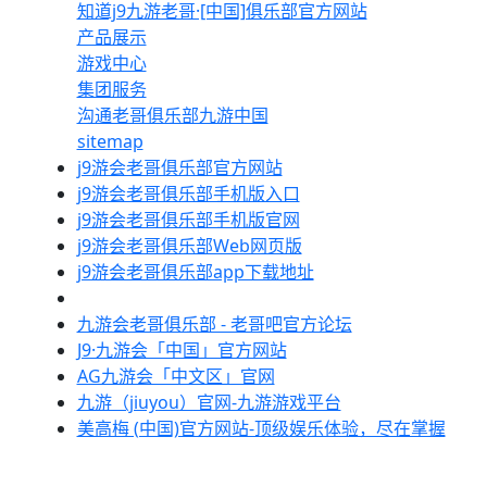
知道j9九游老哥·[中国]俱乐部官方网站
产品展示
游戏中心
集团服务
沟通老哥俱乐部九游中国
sitemap
j9游会老哥俱乐部官方网站
j9游会老哥俱乐部手机版入口
j9游会老哥俱乐部手机版官网
j9游会老哥俱乐部Web网页版
j9游会老哥俱乐部app下载地址
九游会老哥俱乐部 - 老哥吧官方论坛
J9·九游会「中国」官方网站
AG九游会「中文区」官网
九游（jiuyou）官网-九游游戏平台
美高梅 (中国)官方网站-顶级娱乐体验，尽在掌握